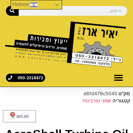
Hebrew
050-2318472
מק"ט
d6fd479c5045
קטגוריה
שמני טורבינות
0
₪
0.00