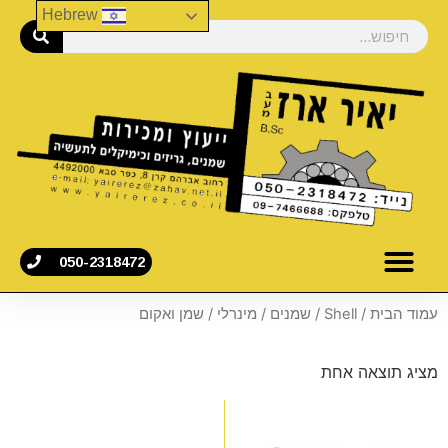
Hebrew
050-2318472
עמוד הבית
/
Shell
/
שמנים
/
מינרלי
/ שמן ואקום
מציג תוצאה אחת