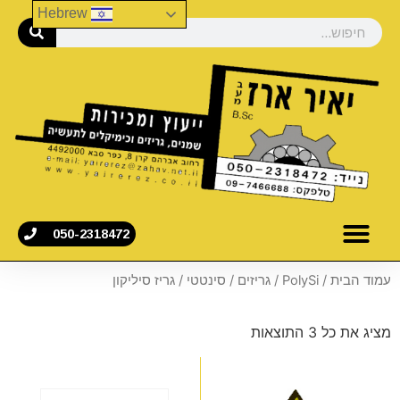
Hebrew
050-2318472
עמוד הבית
/
PolySi
/
גריזים
/
סינטטי
/ גריז סיליקון
מציג את כל 3 התוצאות