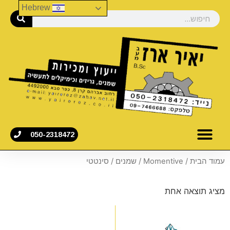
Hebrew
050-2318472
עמוד הבית
/
Momentive
/
שמנים
/ סינטטי
מציג תוצאה אחת