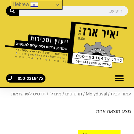
Hebrew
050-2318472
עמוד הבית
/
Molyduval
/
תרסיסים
/
מינרלי
/ תרסיס לשרשראות
מציג תוצאה אחת