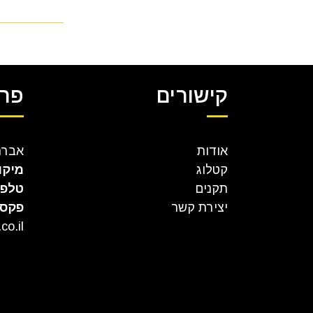
קישורים
פרט
אודות
אברהם קר
קטלוג
מיקו
תקנים
טלפו
יצירת קשר
פקס
co.il