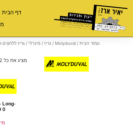
דף הבית
מי
עמוד הבית
/
Molyduval
/
גריז
/
מינרלי
/ גריז ללחצים ג
מציג את כל 2 התוצאות
– Long-
D 0
מיד