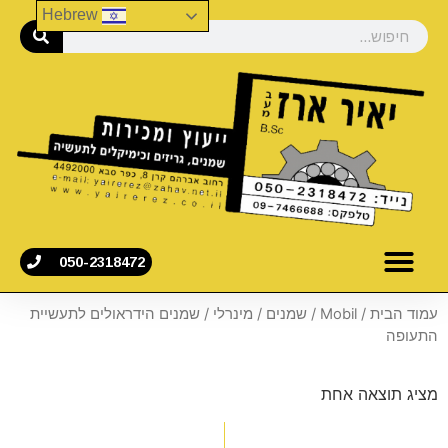
Hebrew
050-2318472
עמוד הבית
/
Mobil
/
שמנים
/
מינרלי
/ שמנים הידראולים לתעשיית
התעופה
מציג תוצאה אחת