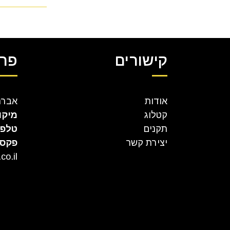
קישורים
פרט
אודות
אברהם קר
קטלוג
מיקו
תקנים
טלפו
יצירת קשר
פקס
co.il