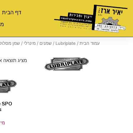
דף הבית
מי
עמוד הבית
/
Lubriplate
/
שמנים
/
מינרלי
/ שמן מסלול
מציג תוצאה 
e SPO
s
מיד