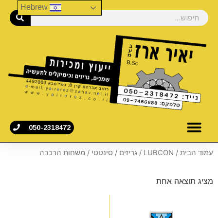
Hebrew
050-2318472
עמוד הבית
/
LUBCON
/
גריזים
/
סינטטי
/ משחות הרכבה
מציג תוצאה אחת