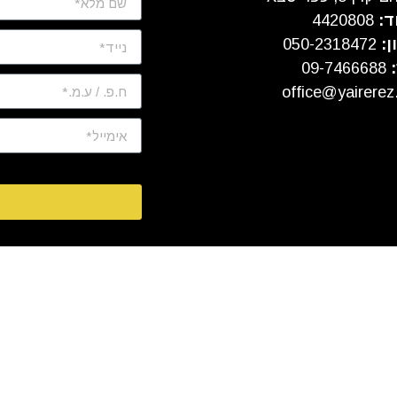
ד:
4420808
ן:
050-2318472
:
09-7466688
office@yairerez.