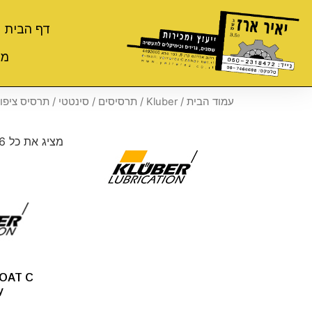
דף הבית
מי
עמוד הבית
/
Kluber
/
תרסיסים
/
סינטטי
/ תרסיס ציפוי
מציג את כל 6 התוצאות
OAT C
y