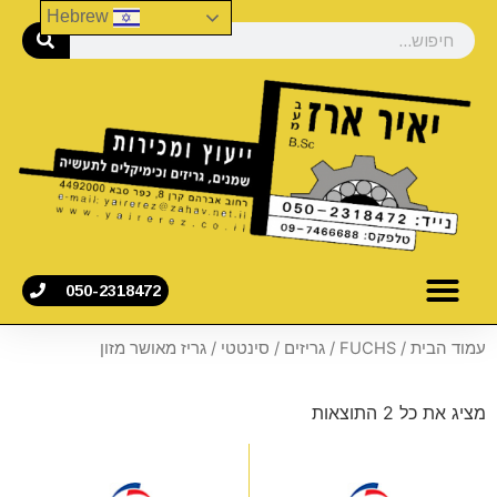
Hebrew
050-2318472
עמוד הבית
/
FUCHS
/
גריזים
/
סינטטי
/ גריז מאושר מזון
מציג את כל 2 התוצאות