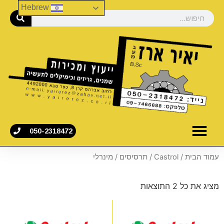
Hebrew
050-2318472
עמוד הבית
/
Castrol
/
תרסיסים
/ מינרלי
מציג את כל 2 התוצאות