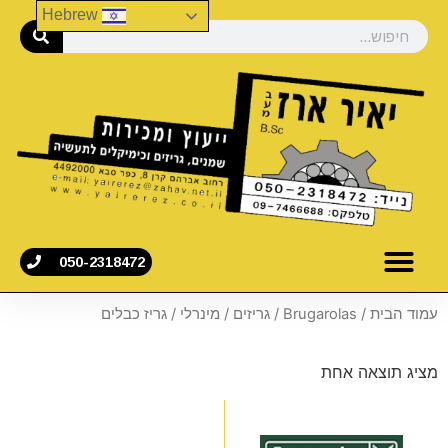
Hebrew
050-2318472
עמוד הבית
/
Brugarolas
/
גריזים
/
מינרלי
/ גריז כבלים
מציג תוצאה אחת