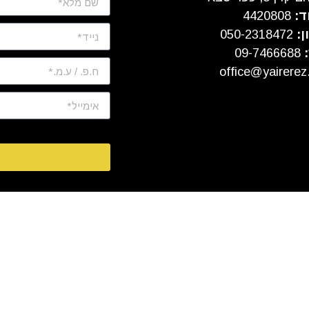
ד:
4420808
ן:
050-2318472
:
09-7466688
office@yairerez.