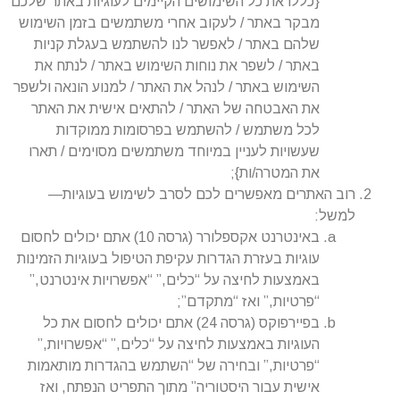
{כללו את כל השימושים הקיימים לעוגיות באתר שלכם
מבקר באתר / לעקוב אחרי משתמשים בזמן השימוש
שלהם באתר / לאפשר לנו להשתמש בעגלת קניות
באתר / לשפר את נוחות השימוש באתר / לנתח את
השימוש באתר / לנהל את האתר / למנוע הונאה ולשפר
את האבטחה של האתר / להתאים אישית את האתר
לכל משתמש / להשתמש בפרסומות ממוקדות
שעשויות לעניין במיוחד משתמשים מסוימים / תארו
את המטרה/ות};
רוב האתרים מאפשרים לכם לסרב לשימוש בעוגיות—
למשל:
באינטרנט אקספלורר (גרסה 10) אתם יכולים לחסום
עוגיות בעזרת הגדרות עקיפת הטיפול בעוגיות הזמינות
באמצעות לחיצה על “כלים,” “אפשרויות אינטרנט,”
“פרטיות,” ואז “מתקדם”;
בפיירפוקס (גרסה 24) אתם יכולים לחסום את כל
העוגיות באמצעות לחיצה על “כלים,” “אפשרויות,”
“פרטיות,” ובחירה של “השתמש בהגדרות מותאמות
אישית עבור היסטוריה” מתוך התפריט הנפתח, ואז