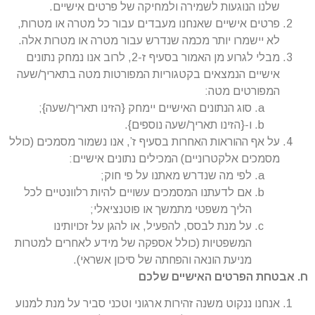
שלנו הנוגעות לשמירה ולמחיקה של פרטים אישיים.
פרטים אישיים שאנחנו מעבדים עבור כל מטרה או מטרות,
לא יישמרו יותר מכמה שנדרש עבור מטרה או מטרות אלה.
מבלי לגרוע מן האמור בסעיף ז-2, לרוב אנו נמחק נתונים
אישיים הנמצאים בקטגוריות המפורטות מטה בתאריך/שעה
המפורטים מטה:
סוג הנתונים האישיים יימחק {הזינו תאריך/שעה};
ו-{הזינו תאריך/שעה נוספים}.
על אף ההוראות האחרות בסעיף ז’, אנו נשמור מסמכים (כולל
מסמכים אלקטרוניים) המכילים נתונים אישיים:
לפי מה שנדרש מאתנו על פי חוק;
אם לדעתנו המסמכים עשויים להיות רלוונטיים לכל
הליך משפטי מתמשך או פוטנציאלי;
על מנת לבסס, להפעיל, או להגן על זכויותינו
המשפטיות (כולל אספקה של מידע לאחרים למטרות
מניעת הונאה והפחתה של סיכון אשראי).
ח. אבטחת הפרטים האישיים שלכם
אנחנו ננקוט משנה זהירות ארגוני וטכני סביר על מנת למנוע