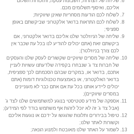
שליחה של הצהרות, חשבונות עסקה, ותזכורות תשלום
אליכם, ואיסוף תשלומים מכם.
לשלוח לכם הודעות מסחריות שאינן שיווקיות;
לשלוח לכם התראות בדואר אלקטרוני שביקשתם באופן
ספציפי;
שליחה של הניוזלטר שלנו אליכם בדואר אלקטרוני, אם
ביקשתם זאת (אתם יכולים להודיע לנו בכל עת שכבר אין
לכם צורך בניוזלטר);
שליחה של מסרים שיווקיים שקשורים לעסק שלנו והעסקים
של חברות צד ג’ שנבחרו בקפידה שלדעתנו עשויות לעניין
אתכם, בדואר או, במקרים שבהם הסכמתם לכך ספציפית,
בדואר האלקטרוני, או באמצעות טכנולוגיות דומות (אתם
יכולים ליידע אותנו בכל עת אם אתם כבר לא מעוניינים
במסרים שיווקיים);
אספקה של מידע סטטיסטי בנוגע למשתמשים שלנו לצד ג’
(אבל צד ג’ זה לא יוכל לזהות אף משתמש בודד לפי המידע);
טיפול בבירורים ותלונות שהוגשו על ידכם או נוגעות אליכם
וקשורות לאתר שלנו;
לשמור על האתר שלנו מאובטח ולמנוע הונאה;