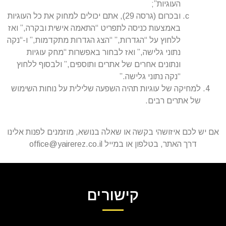
העוגיות”;
ובכרום (גרסה 29), אתם יכולים למחוק את כל העוגיות
באמצעות כניסה לתפריט “התאמה אישית ובקרה,” ואז
ללחוץ על “הגדרות,” “הצג הגדרות מתקדמות,” ו-“נקה
נתוני גלישה,” ואז לבחור באפשרות “מחק עוגיות
ונתונים אחרים של אתרים ותוספים,” ולבסוף ללחוץ
“נקה נתוני גלישה.”
למחיקה של עוגיות תהיה השפעה שלילית על נוחות השימוש
של אתרים רבים.
אם יש לכם איזושהי בקשה או שאלה בנושא, מוזמנים לפנות אלינו
דרך האתר, בטלפון או במייל
office@yairerez.co.il
קישורים