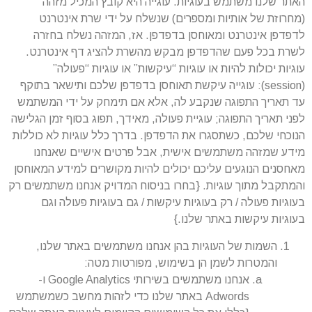
האתר שלנו משתמש בעוגיות. עוגייה היא קובץ המכיל מזהה
(מחרוזת של אותיות ומספרים) שנשלח על ידי שרת אינטרנט
לדפדפן אינטרנט ומאוחסן בדפדפן. אז, המזהה נשלח בחזרה
לשרת בכל פעם שהדפדפן מבקש מהשרת להציג דף אינטרנט.
עוגיות יכולות להיות או עוגיות “עיקשות” או עוגיות “פעולה”
(session): עוגייה עיקשת תאוחסן בדפדפן שלכם ותישאר בתוקף
עד תאריך התפוגה שנקבע לה, אלא אם תימחק על ידי המשתמש
לפני תאריך התפוגה; עוגיית פעולה, מאידך, תפוג בסוף זמן הגלישה
הנוכחי שלכם, כשתסגרו את הדפדפן. בדרך כלל עוגיות לא כוללות
מידע שמזהה משתמשים אישית, אבל פרטים אישיים שאנחנו
מאחסנים הנוגעים עליכם יכולים להיות מקושרים למידע המאוחסן
והמתקבל מתוך עוגיות. {בחרו בניסוח המדויק אנחנו משתמשים רק
בעוגיות פעולה / רק בעוגיות עיקשות / גם בעוגיות פעולה וגם
בעוגיות עיקשות באתר שלנו.}
השמות של העוגיות בהן אנחנו משתמשים באתר שלנו,
והמטרות לשמן הן בשימוש, מפורטות מטה:
אנחנו משתמשים בשירותי Google Analytics ו-
Adwords באתר שלנו כדי לזהות מחשב כשמשתמש