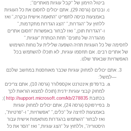
ביטול הזימון של “קבל עוגיות מאתרים”;
ובכרום (גרסה 29), אתם יכולים לחסום את כל העוגיות
באמצעות כניסה לתפריט “התאמה אישית ובקרה,” ואז
ללחוץ על “הגדרות,” “הצג הגדרות מתקדמות,”
ו-“הגדרות תוכן,” ואז לבחור באפשרות “חסום אתרים
מהגדרה של נתונים” תחת הכותרת “עוגיות.”
לחסימה של כל העוגיות תהיה השפעה שלילית על נוחות השימוש
של אתרים רבים. אם תחסמו עוגיות, לא תוכלו להשתמש בכל
האפשרויות שבאתר שלנו.
אתם יכולים למחוק עוגיות שכבר מאוחסנות במחשב שלכם
—למשל:
בדפדפן אינטרנט אקספלורר (גרסה 10), אתם צריכים
למחוק קבצי עוגיות ידנית (תוכלו למצוא הוראות לכך
בכתובת
http://support.microsoft.com/kb/278835
);
בפיירפוקס (גרסה 24), אתם יכולים למחוק עוגיות
באמצעות לחיצה על “כלים,” “אפשרויות,” ו-“פרטיות”,
ואז לבחור “השתמש בהגדרות מותאמות אישית עבור
היסטוריה”, וללחוץ על “הצג עוגיות,” ואז “הסר את כל