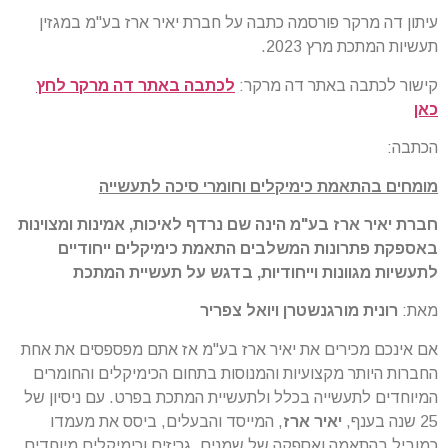
עיתון דה מרקר פורסמה כתבה על חברת יאיר ארז בע"מ במגזין
תעשיות המתכת מרץ 2023.
קישור לכתבה באתר דה מרקר:
לכתבה באתר דה מרקר לחץ
כאן
הכתבה:
מומחים בהתאמת כימיקלים וחומרי סיכה לתעשייה
חברת יאיר ארז בע"מ הינה שם נרדף לאיכות, אמינות ומצוינות
באספקת פתרונות המשלבים התאמת כימיקלים ייחודיים
לתעשיות מגוונות וייחודיות, בדגש על תעשיית המתכת
מאת:
רונית מורגנשטרן ויואל צפריר
אם אינכם מכירים את יאיר ארז בע"מ אז אתם מפספסים את אחת
החברות היותר מקצועיות והמנוסות בתחום הכימיקלים והחומרים
המיוחדים לתעשייה בכלל ולתעשיית המתכת בפרט. עם ניסיון של
25 שנה בענף,
יאיר ארז
, המייסד והבעלים, ביסס את מעמדו
כמוביל בהתאמה ואספקה של שמנים, גריזים וכימיקלים מיוחדים