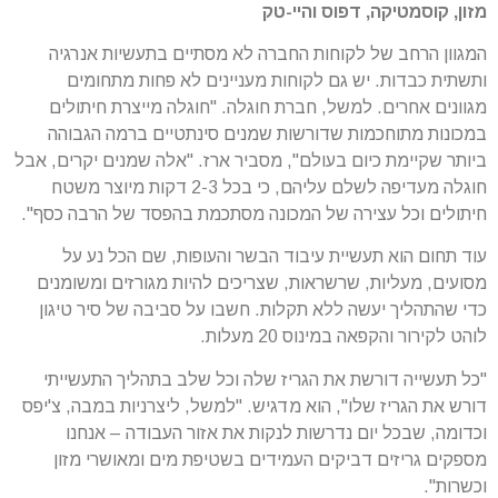
מזון, קוסמטיקה, דפוס והיי-טק
המגוון הרחב של לקוחות החברה לא מסתיים בתעשיות אנרגיה
ותשתית כבדות. יש גם לקוחות מעניינים לא פחות מתחומים
מגוונים אחרים. למשל, חברת חוגלה. "חוגלה מייצרת חיתולים
במכונות מתוחכמות שדורשות שמנים סינתטיים ברמה הגבוהה
ביותר שקיימת כיום בעולם", מסביר ארז. "אלה שמנים יקרים, אבל
חוגלה מעדיפה לשלם עליהם, כי בכל 2-3 דקות מיוצר משטח
חיתולים וכל עצירה של המכונה מסתכמת בהפסד של הרבה כסף".
עוד תחום הוא תעשיית עיבוד הבשר והעופות, שם הכל נע על
מסועים, מעליות, שרשראות, שצריכים להיות מגורזים ומשומנים
כדי שהתהליך יעשה ללא תקלות. חשבו על סביבה של סיר טיגון
לוהט לקירור והקפאה במינוס 20 מעלות.
"כל תעשייה דורשת את הגריז שלה וכל שלב בתהליך התעשייתי
דורש את הגריז שלו", הוא מדגיש. "למשל, ליצרניות במבה, צ'יפס
וכדומה, שבכל יום נדרשות לנקות את אזור העבודה – אנחנו
מספקים גריזים דביקים העמידים בשטיפת מים ומאושרי מזון
וכשרות".