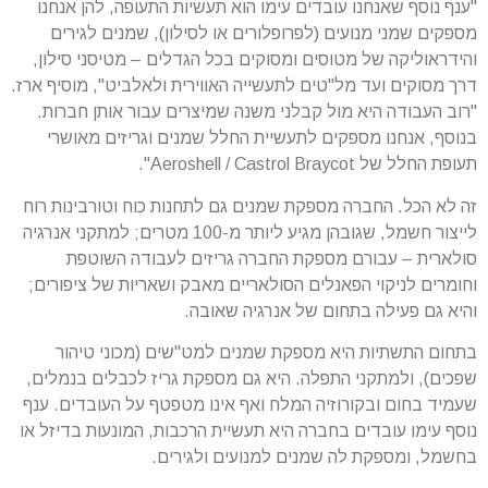
"ענף נוסף שאנחנו עובדים עימו הוא תעשיות התעופה, להן אנחנו
מספקים שמני מנועים (לפרופלורים או לסילון), שמנים לגירים
והידראוליקה של מטוסים ומסוקים בכל הגדלים – מטיסני סילון,
דרך מסוקים ועד מל"טים לתעשייה האווירית ולאלביט", מוסיף ארז.
"רוב העבודה היא מול קבלני משנה שמיצרים עבור אותן חברות.
בנוסף, אנחנו מספקים לתעשיית החלל שמנים וגריזים מאושרי
תעופת החלל של Aeroshell / Castrol Braycot".
זה לא הכל. החברה מספקת שמנים גם לתחנות כוח וטורבינות רוח
לייצור חשמל, שגובהן מגיע ליותר מ-100 מטרים; למתקני אנרגיה
סולארית – עבורם מספקת החברה גריזים לעבודה השוטפת
וחומרים לניקוי הפאנלים הסולאריים מאבק ושאריות של ציפורים;
והיא גם פעילה בתחום של אנרגיה שאובה.
בתחום התשתיות היא מספקת שמנים למט"שים (מכוני טיהור
שפכים), ולמתקני התפלה. היא גם מספקת גריז לכבלים בנמלים,
שעמיד בחום ובקורוזיה המלח ואף אינו מטפטף על העובדים. ענף
נוסף עימו עובדים בחברה היא תעשיית הרכבות, המונעות בדיזל או
בחשמל, ומספקת לה שמנים למנועים ולגירים.