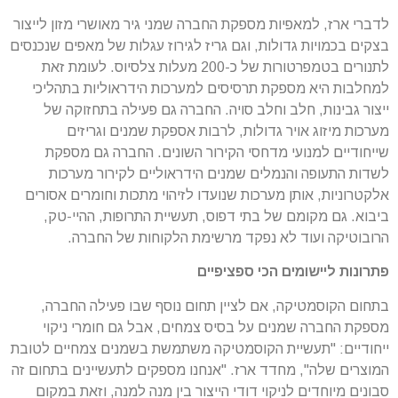
לדברי ארז, למאפיות מספקת החברה שמני גיר מאושרי מזון לייצור
בצקים בכמויות גדולות, וגם גריז לגירוז עגלות של מאפים שנכנסים
לתנורים בטמפרטורות של כ-200 מעלות צלסיוס. לעומת זאת
למחלבות היא מספקת תרסיסים למערכות הידראוליות בתהליכי
ייצור גבינות, חלב וחלב סויה. החברה גם פעילה בתחזוקה של
מערכות מיזוג אויר גדולות, לרבות אספקת שמנים וגריזים
שייחודיים למנועי מדחסי הקירור השונים. החברה גם מספקת
לשדות התעופה והנמלים שמנים הידראוליים לקירור מערכות
אלקטרוניות, אותן מערכות שנועדו לזיהוי מתכות וחומרים אסורים
ביבוא. גם מקומם של בתי דפוס, תעשיית התרופות, ההיי-טק,
הרובוטיקה ועוד לא נפקד מרשימת הלקוחות של החברה.
פתרונות ליישומים הכי ספציפיים
בתחום הקוסמטיקה, אם לציין תחום נוסף שבו פעילה החברה,
מספקת החברה שמנים על בסיס צמחים, אבל גם חומרי ניקוי
ייחודיים: "תעשיית הקוסמטיקה משתמשת בשמנים צמחיים לטובת
המוצרים שלה", מחדד ארז. "אנחנו מספקים לתעשיינים בתחום זה
סבונים מיוחדים לניקוי דודי הייצור בין מנה למנה, וזאת במקום