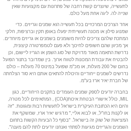
לתעשייה, שיוצרים קשת רחבה של פתרונות עם מקצועיות שאין
שנייה לה. ליגה אחת מעל כולם.
אחד הצרכים המרכזיים בכל תעשייה הוא שמנים וגריזים. כדי
שמנוע סילון או מכונה תעשייתית יפעלו באופן תקין וברציפות, חלקי
המתכת שלהם צריכים להיות משומנים בשמנים או גריזים מיוחדים.
אך מכיוון שהם חשופים לחיכוך ולא פעם לטמפרטורה קיצונית,
נדרשת התאמה מאוד מדויקת של סוג השמן או הגריז ליישום, וכן
להבטיח את עבודת המכונות לטווח ארוך. בין שמדובר בתנור הפועל
בחום של 200 מעלות, או מכ"מ שפועל במינוס 70 מעלות – כולם
נדרשים לשמנים ייחודיים והיכולת להתאים אותם היא סוד הצלחתה
של חברת יאיר ארז בע"מ.
בחברה יודעים לספק שמנים העומדים בתקנים הייחודיים, כגון
MIL, כולל אישורי הבטחת איכות(COA) , המתאימים לכל מטרה,
והיום היא הכתובת העיקרית בישראל לתעשיות רבות ומגוונות. "זה
או לקנות בחו"ל, או לבוא אליי," מדגיש יאיר ארז, שמשקף את
המציאות של שוק זה בישראל. "בסוף כל הבעיות הקשות בתחום
השמנים והגריזים מגיעות לפתחי ואנחנו יודעים לתת להם מענה".