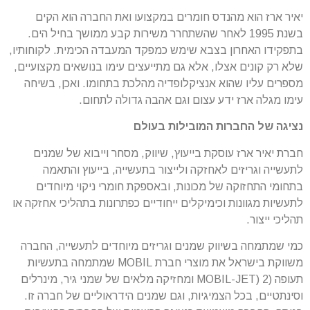
יאיר ארז הוא מהנדס חומרים במקצועו ואת החברה הוא הקים
בשנת 1995 לאחר שהשתחרר משירות קבע ממושך בחיל הים.
בתפקידו האחרון בצבא שימש כמפקד המעבדה הכימית. לקוחותיו,
שלא רק קונים אצלו, אלא גם מתייעצים עימו בנושאים מקצועיים,
מספרים עליו שהוא אנציקלופדיה מהלכת בתחומו. ואכן, בשיחה
עימו מגלה ארז ידע עצום וגם אהבה גדולה לתחום.
נציגה של החברות המובילות בעולם
חברת יאיר ארז עוסקת בייעוץ, שיווק, מסחר וייבוא של שמנים
לתעשייה וגריזים לאחזקה ולייצור בתעשייה, בייעוץ והתאמה
בתחומי התחזוקה של מכונות, ובאספקת חומרי ניקוי מיוחדים
לתעשיות מגוונות וכימיקלים ייחודיים כפתרונות בתהליכי אחזקה או
תהליכי ייצור.
כמי שמתמחה בשיווק שמנים וגריזים מיוחדים לתעשייה, החברה
משווקת בישראל את מוצרי חברת MOBIL שמתמחה בתעשיות
תעופה (2 (MOBIL-JET ומחזיקה מלאים של שמני גיר, מינרלים
וסינתטיים, בכל הצמיגיות, וגם שמנים הידראוליים של חברה זו.