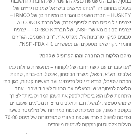
בנוסף, החברה משמשת כנציגה הרשמית של החברות החשובות
בעולם בתחום זה. "אנחנו מייצגים בישראל שמנים וגריזים של
HUSKEY – חברת השמנים והגריזים המיוחדים; של IRMCO –
יצרנית ג'ל מסיס במים לכיפוף צנרת; של חברת ALCONOX –
יצרנית סבונים מאושרי NSF; ושל חברת TORBO K – יצרנית
סבונים לניקוי טורבינות גז", מפרט ארז. "רוב השמנים, הגריזים
וחומרי ניקוי שאנו מספקים הם מאושרים NSF -FDA -H1".
מיהם הלקוחות החברה ומהו הפרופיל שלהם?
"אנו עובדים עם קשת רחבה של לקוחות – מתעשיות גדולות כמו
אלביט, תע"א, רפאל, משרד הביטחון, אינטל, רב-בריח, טחנות
הקמח שטיבל, לנדא דיגיטל פרינטינג ועד תעשיות קטנות, כגון בתי
מלאכה לחיתוך שיש ומפעלים עם מכונות לעיבוד שבבי. אחד
היתרונות שלנו הוא ביכולת לספק את השמן המדויק ביותר לצורך
שימוש ספיצפי. למשל, חברת אלביט מייצרת מכ"מים שעובדים
בקוטב הצפוני, עם מערכות שנעות במהירות של מילימטר בשעה
וצריכות לפעול בצורה שוטפת באזורי טמפרטורות של מינוס 70-80
מעלות צלסיוס והן נזקקות לשמנים מיוחדים.